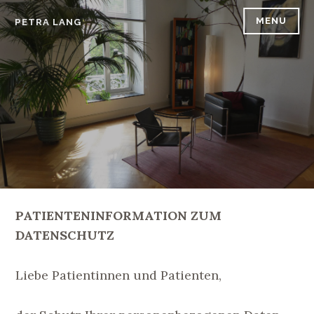
Skip
MENU
PETRA LANG
to
content
PATIENTENINFORMATION ZUM
DATENSCHUTZ
Liebe Patientinnen und Patienten,